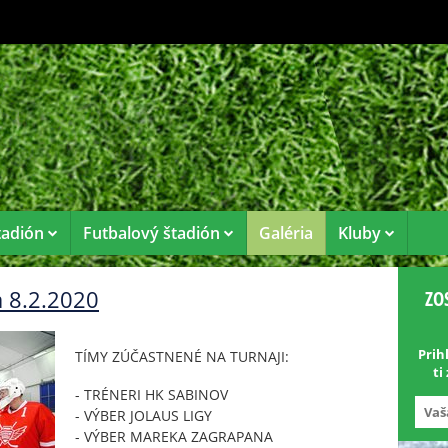
tadión
Futbalový štadión
Galéria
Kluby
a 8.2.2020
ZO
Prih
TÍMY ZÚČASTNENÉ NA TURNAJI:
ti
- TRÉNERI HK SABINOV
- VÝBER JOLAUS LIGY
- VÝBER MAREKA ZAGRAPANA