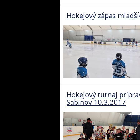
Hokejový zápas mladší
Hokejový turnaj prípr
Sabinov 10.3.2017