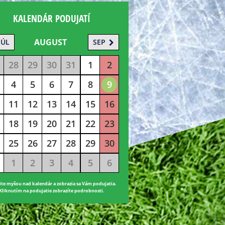
KALENDÁR PODUJATÍ
AUGUST
JÚL
SEP
28
29
30
31
1
2
4
5
6
7
8
9
11
12
13
14
15
16
18
19
20
21
22
23
25
26
27
28
29
30
1
2
3
4
5
6
ite myšou nad kalendár a zobrazia sa Vám podujatia.
Kliknutím na podujatie zobrazíte podrobnosti.