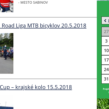
- MESTO SABINOV
Road Liga MTB bicyklov 20.5.2018
27
3
10
17
24
31
Cup – krajské kolo 15.5.2018
Prejd