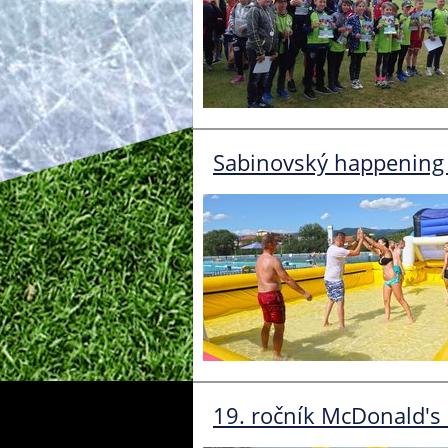
Sabinovský happening
19. ročník McDonald's 