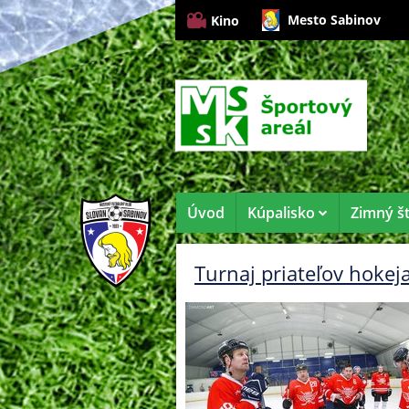
Mesto Sabinov
Kino
Úvod
Kúpalisko
Zimný š
Turnaj priateľov hokej