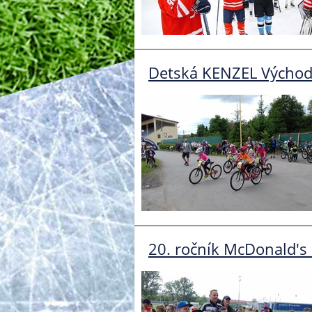
Detská KENZEL Východ 
20. ročník McDonald's 