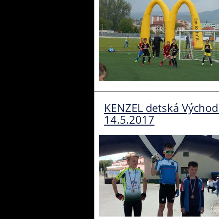
KENZEL detská Východ R
14.5.2017